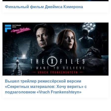
Финальный фильм Джеймса Кэмерона
Вышел трейлер режиссёрской версии
«Секретных материалов: Хочу верить» с
подзаголовком «Vrach Frankenshteyn»