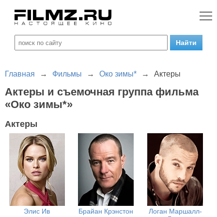
Главная
→
Фильмы
→
Око зимы*
→
Актеры
Актеры и съемочная группа фильма
«Око зимы*»
Актеры
Элис Ив
Брайан Крэнстон
Логан Маршалл-