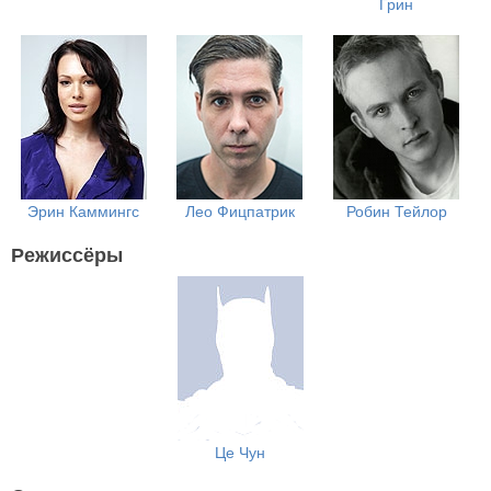
Грин
Эрин Каммингс
Лео Фицпатрик
Робин Тейлор
Режиссёры
Це Чун