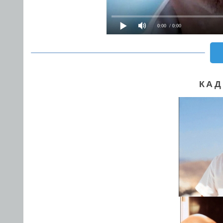
0:00
/ 0:00
КАД