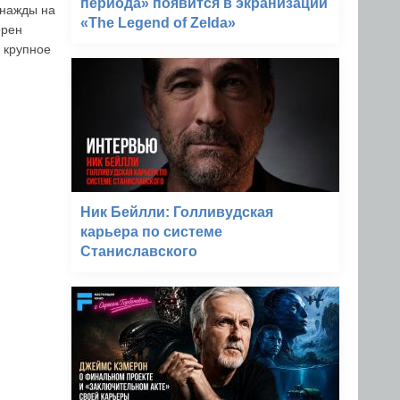
периода» появится в экранизации
днажды на
«The Legend of Zelda»
ерен
ь крупное
Ник Бейлли: Голливудская
карьера по системе
Станиславского