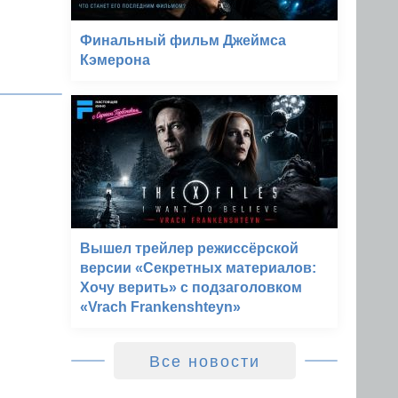
Финальный фильм Джеймса
Кэмерона
Вышел трейлер режиссёрской
версии «Секретных материалов:
Хочу верить» с подзаголовком
«Vrach Frankenshteyn»
Все новости