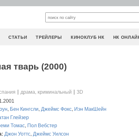
СТАТЬИ
ТРЕЙЛЕРЫ
КИНОКЛУБ НК
НК ОНЛАЙ
ая тварь (2000)
спания
драма, криминальный
3D
1.2001
оун
,
Бен Кингсли
,
Джеймс Фокс
,
Иэн МакШейн
тан Глейзер
еми Томас
,
Пол Вебстер
а:
Джон Уоттс
,
Джеймс Уилсон