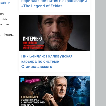
периода» появится в экранизации
тейн
и
«The Legend of Zelda»
ва,
енный
дин шаг…
ия-Фоллз,
Ник Бейлли: Голливудская
карьера по системе
Станиславского