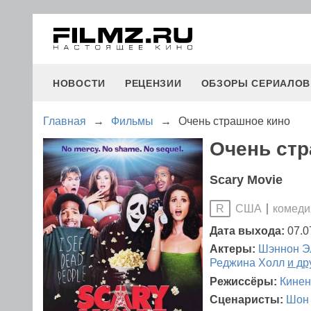
НОВОСТИ
РЕЦЕНЗИИ
ОБЗОРЫ СЕРИАЛОВ
Главная
→
Фильмы
→
Очень страшное кино
Очень стр
Scary Movie
США
комеди
R
Дата выхода:
07.0
Актеры:
Шэннон Э
Реджина Холл
и др
Режиссёры:
Кинен
Сценаристы:
Шон 