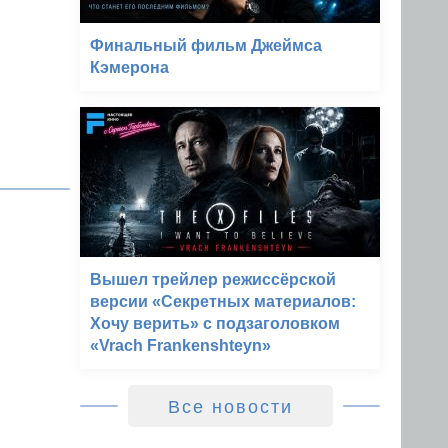
Финальный фильм Джеймса
Кэмерона
Вышел трейлер режиссёрской
версии «Секретных материалов:
Хочу верить» с подзаголовком
«Vrach Frankenshteyn»
Все новости