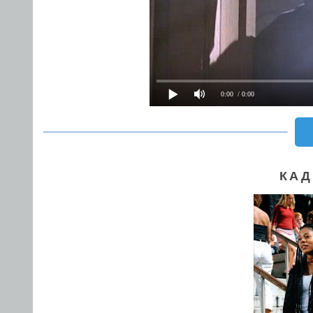
0:00
/ 0:00
КАД