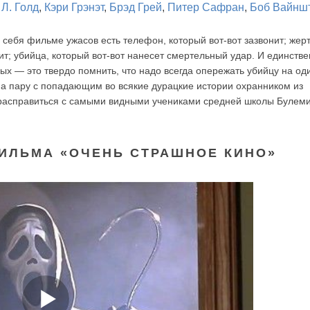
 Л. Голд
,
Кэри Грэнэт
,
Брэд Грей
,
Питер Сафран
,
Боб Вайнш
ебя фильме ужасов есть телефон, который вот-вот зазвонит; жерт
пит; убийца, который вот-вот нанесет смертельный удар. И единств
вых — это твердо помнить, что надо всегда опережать убийцу на о
на пару с попадающим во всякие дурацкие истории охранником из
 расправиться с самыми видными учениками средней школы Булем
ИЛЬМА «ОЧЕНЬ СТРАШНОЕ КИНО»