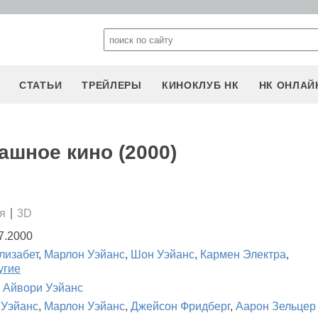
СТАТЬИ
ТРЕЙЛЕРЫ
КИНОКЛУБ НК
НК ОНЛАЙ
ашное кино (2000)
я
3D
7.2000
лизабет
,
Марлон Уэйанс
,
Шон Уэйанс
,
Кармен Электра
,
угие
 Айвори Уэйанс
Уэйанс
,
Марлон Уэйанс
,
Джейсон Фридберг
,
Аарон Зельцер