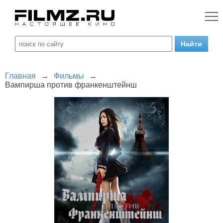
Главная
→
Фильмы
→
Вампирша против франкенштейнш