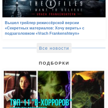
Вышел трейлер режиссёрской версии
«Секретных материалов: Хочу верить» с
подзаголовком «Vrach Frankenshteyn»
Все новости
ПОДБОРКИ