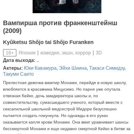
Вампирша против франкенштейнш
(2009)
Kyûketsu Shôjo tai Shôjo Furanken
Япония
комедия, экшн, хоррор
3D
16+
Дата выхода:
..
Актеры:
Юки Кавамура
,
Эйхи Шиина
,
Такаси Симидзу
,
Такуми Саито
Прелестная девочка-вампир Монами, перейдя в новую школу,
влюбляется в красавчика Мицусимо. Но парня уже опутала
отвязная Кейко, дочь замдиректора школы и, по
совместительству, сумасшедшего ученого, который вместе с
сексапильной школьной медсестрой Мидори безуспешно
пытается создать гомункула. Но однажды в его руках
оказывается капля крови Монами. Она вмиг уравнивает шансы
бессмертной Монами и еще недавно смертной Кейко в битве за