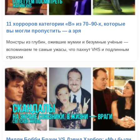
11 хорроров категории «B» из 70–90-х, которые
вы могли пропустить — а зря
Монстры из глубин, ожившие мумии и безумные учёные —
вспоминаем те самые ужасы, что пахнут VHS и подлинным
страхом
Милли Бобби Браун VS Дэвид Харбор: «Мы были