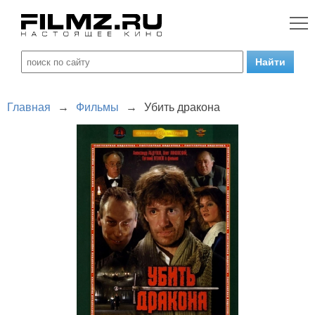
Главная
→
Фильмы
→
Убить дракона