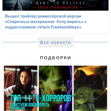
Вышел трейлер режиссёрской версии
«Секретных материалов: Хочу верить» с
подзаголовком «Vrach Frankenshteyn»
Все новости
ПОДБОРКИ