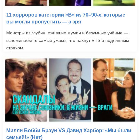
Кин-дза-дза! (1986)
11 хорроров категории «B» из 70–90-х, которые
вы могли пропустить — а зря
Монстры из глубин, ожившие мумии и безумные учёные —
вспоминаем те самые ужасы, что пахнут VHS и подлинным
страхом
Милли Бобби Браун VS Дэвид Харбор: «Мы были
семьей!» (Нет)