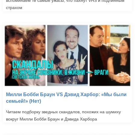
вспоминаем те самые ужасы, что пахнут VHS и подлинным
страхом
Милли Бобби Браун VS Дэвид Харбор: «Мы были
семьей!» (Нет)
Читаем подборку зведных скандалов, похожих на шумиху
вокруг Милли Бобби Браун и Дэвида Харбора