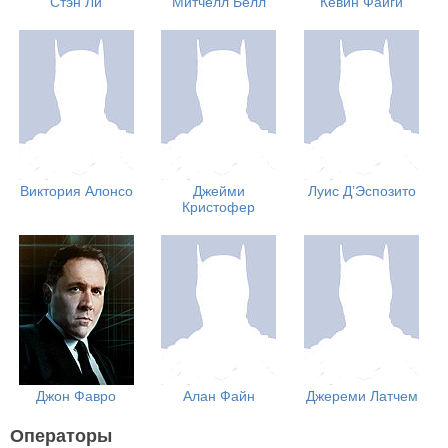
Стэн Ли
Митчелл Белл
Кевин Файги
Виктория Алонсо
Джейми
Луис Д’Эспозито
Кристофер
Джон Фавро
Алан Файн
Джереми Латчем
Операторы