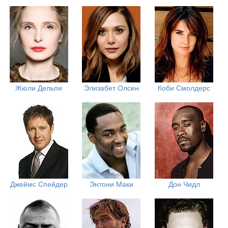
Жюли Дельпи
Элизабет Олсен
Коби Смолдерс
Джеймс Спейдер
Энтони Маки
Дон Чидл