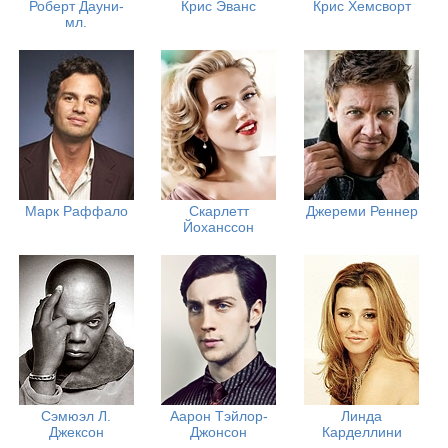
Роберт Дауни-
Крис Эванс
Крис Хемсворт
мл.
Марк Раффало
Скарлетт
Джереми Реннер
Йоханссон
Сэмюэл Л.
Аарон Тэйлор-
Линда
Джексон
Джонсон
Карделлини