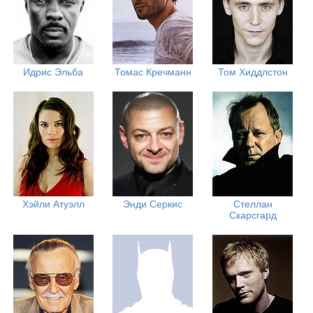
Идрис Эльба
Томас Кречманн
Том Хиддлстон
Хэйли Атуэлл
Энди Серкис
Стеллан
Скарсгард