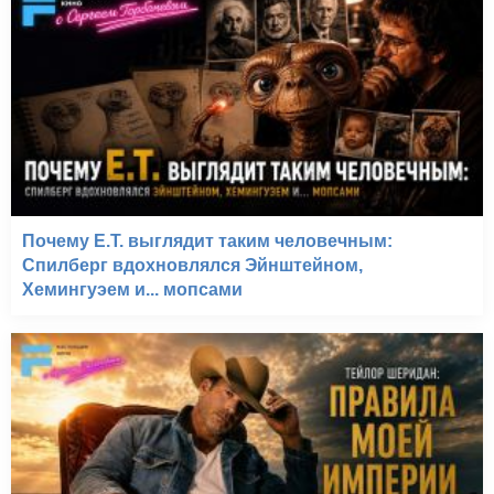
Почему E.T. выглядит таким человечным:
Спилберг вдохновлялся Эйнштейном,
Хемингуэем и... мопсами