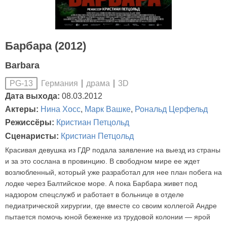
Барбара (2012)
Barbara
Германия
драма
3D
PG-13
Дата выхода:
08.03.2012
Актеры:
Нина Хосс
,
Марк Вашке
,
Рональд Церфельд
Режиссёры:
Кристиан Петцольд
Сценаристы:
Кристиан Петцольд
Красивая девушка из ГДР подала заявление на выезд из страны
и за это сослана в провинцию. В свободном мире ее ждет
возлюбленный, который уже разработал для нее план побега на
лодке через Балтийское море. А пока Барбара живет под
надзором спецслужб и работает в больнице в отделе
педиатрической хирургии, где вместе со своим коллегой Андре
пытается помочь юной беженке из трудовой колонии — ярой