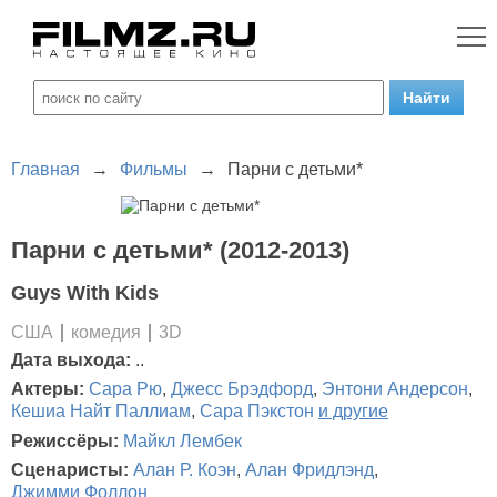
Главная
→
Фильмы
→
Парни с детьми*
Парни с детьми* (2012-2013)
Guys With Kids
США
комедия
3D
Дата выхода:
..
Актеры:
Сара Рю
,
Джесс Брэдфорд
,
Энтони Андерсон
,
Кешиа Найт Паллиам
,
Сара Пэкстон
и другие
Режиссёры:
Майкл Лембек
Сценаристы:
Алан Р. Коэн
,
Алан Фридлэнд
,
Джимми Фоллон