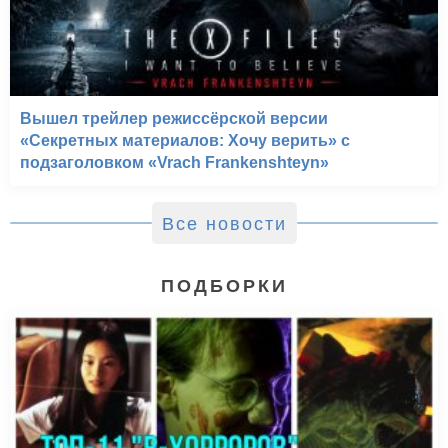
Вышел трейлер режиссёрской версии
«Секретных материалов: Хочу верить» с
подзаголовком «Vrach Frankenshteyn»
Все новости
ПОДБОРКИ