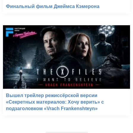
Финальный фильм Джеймса Кэмерона
Вышел трейлер режиссёрской версии
«Секретных материалов: Хочу верить» с
подзаголовком «Vrach Frankenshteyn»