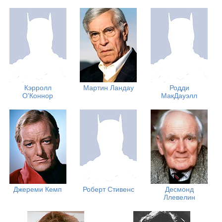
Кэрролл
Мартин Ландау
Родди
О'Коннор
МакДауэлл
Джереми Кемп
Роберт Стивенс
Десмонд
Ллевелин