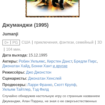
Джуманджи (1995)
Jumanji
США
приключения, фэнтези, семейный
3D
0+
PG
104 мин.
Дата выхода:
15.12.1995
Актеры:
Робин Уильямс
,
Кирстен Данст
,
Бредли Пирс
,
Джонатан Хайд
,
Бонни Хант
и другие
Режиссёры:
Джо Джонстон
Сценаристы:
Джонатан Хенслей
Продюсеры:
Ларри Франко
,
Скотт Крупф
,
Уильям Тайтлер
,
Тэд Филд
Случайно обнаружив настольную игру со странным названием
Джуманджи, Алан Пэрриш, не зная о ее сверхъестественных