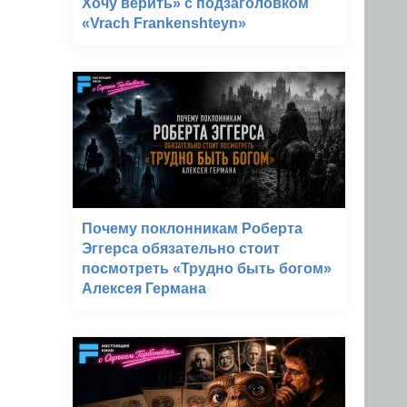
Хочу верить» с подзаголовком
«Vrach Frankenshteyn»
Почему поклонникам Роберта
Эггерса обязательно стоит
посмотреть «Трудно быть богом»
Алексея Германа