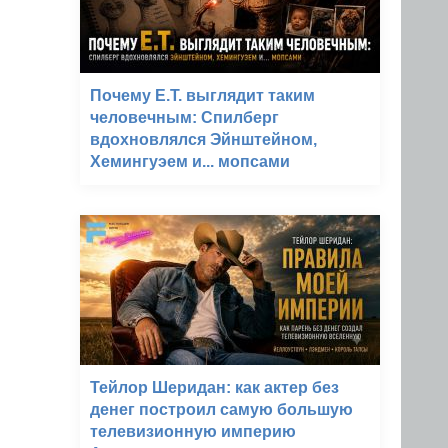
Почему E.T. выглядит таким
человечным: Спилберг
вдохновлялся Эйнштейном,
Хемингуэем и... мопсами
Тейлор Шеридан: как актер без
денег построил самую большую
телевизионную империю