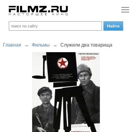
Главная
→
Фильмы
→
Служили два товарища