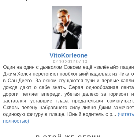
VitoKorleone
02.10.2012 07:10
Ничего себе
Один на один с дьяволом.Совсем ещё «зелёный» пацан
поездочка... (2001)
Джим Холси перегоняет новёхонький кадиллак из Чикаго
в Сан-Диего. За окном сгущаются тучи и первые капли
дождя дают о себе знать. Серая однообразная лента
дороги петляет впереди, убегая далеко за горизонт и
заставляя уставшие глаза предательски сомкнуться.
Сквозь пелену набравшего силу ливня Джим замечает
одинокую фигуру в плаще. Юный водитель с р...
(читать
полностью)