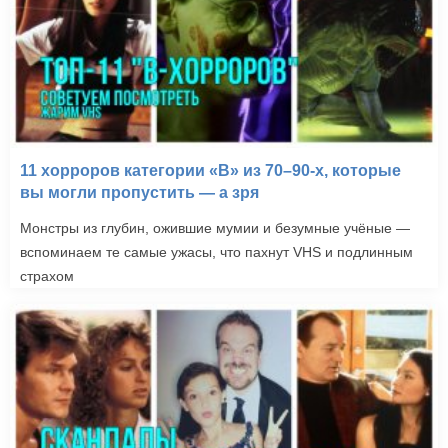
11 хорроров категории «B» из 70–90-х, которые
вы могли пропустить — а зря
Монстры из глубин, ожившие мумии и безумные учёные —
вспоминаем те самые ужасы, что пахнут VHS и подлинным
страхом
Джиперс Криперс
(2001)