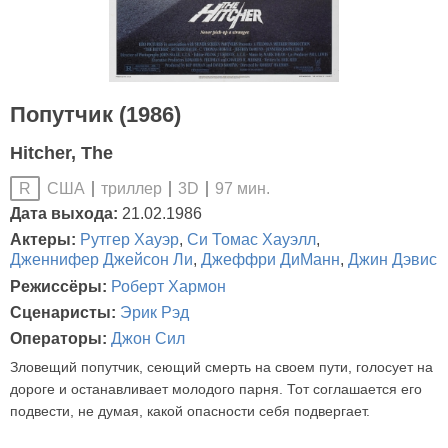
Попутчик (1986)
Hitcher, The
США
триллер
3D
97 мин.
R
Дата выхода:
21.02.1986
Актеры:
Рутгер Хауэр
,
Си Томас Хауэлл
,
Дженнифер Джейсон Ли
,
Джеффри ДиМанн
,
Джин Дэвис
Режиссёры:
Роберт Хармон
Сценаристы:
Эрик Рэд
Операторы:
Джон Сил
Зловещий попутчик, сеющий смерть на своем пути, голосует на
дороге и останавливает молодого парня. Тот соглашается его
подвести, не думая, какой опасности себя подвергает.