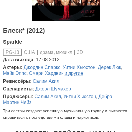
Блеск* (2012)
Sparkle
США
драма, мюзикл
3D
PG-13
Дата выхода:
17.08.2012
Актеры:
Джордин Спаркс
,
Уитни Хьюстон
,
Дерек Люк
,
Майк Эппс
,
Омари Хардвик
и другие
Режиссёры:
Салим Акил
Сценаристы:
Джоэл Шумахер
Продюсеры:
Салим Акил
,
Уитни Хьюстон
,
Дебра
Мартин Чейз
Три сестры создают успешную музыкальную группу и пытаются
справиться с последствиями славы и наркотиков.