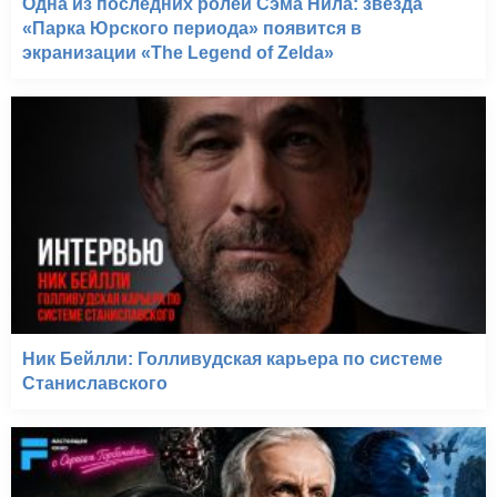
Одна из последних ролей Сэма Нила: звезда
«Парка Юрского периода» появится в
экранизации «The Legend of Zelda»
Ник Бейлли: Голливудская карьера по системе
Станиславского