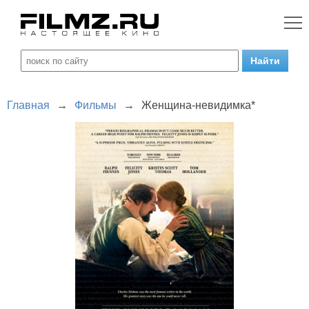
Главная
→
Фильмы
→
Женщина-невидимка*