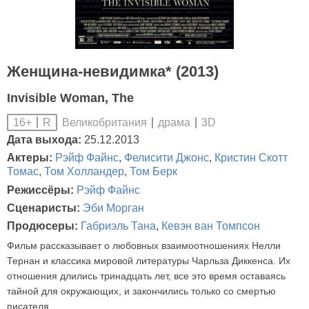
Женщина-невидимка* (2013)
Invisible Woman, The
Великобритания
драма
3D
16+
R
Дата выхода:
25.12.2013
Актеры:
Рэйф Файнс
,
Фелисити Джонс
,
Кристин Скотт
Томас
,
Том Холландер
,
Том Берк
Режиссёры:
Рэйф Файнс
Сценаристы:
Эби Морган
Продюсеры:
Габриэль Тана
,
Кевэн ван Томпсон
Фильм рассказывает о любовных взаимоотношениях Нелли
Тернан и классика мировой литературы Чарльза Диккенса. Их
отношения длились тринадцать лет, все это время оставаясь
тайной для окружающих, и закончились только со смертью
писателя.