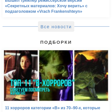
Вышел трейлер режиссёрской версии
«Секретных материалов: Хочу верить» с
подзаголовком «Vrach Frankenshteyn»
Все новости
ПОДБОРКИ
11 хорроров категории «B» из 70–90-х, которые