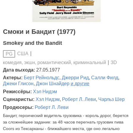
Смоки и Бандит (1977)
Smokey and the Bandit
США
PG
комедия, экшн, романтический, криминальный
3D
Дата выхода:
27.05.1977
Актеры:
Берт Рейнольдс
,
Джерри Рид
,
Салли Филд
,
Джеки Глисон
,
Джон Шнайдер
и другие
Режиссёры:
Хэл Нидэм
Сценаристы:
Хэл Нидэм
,
Роберт Л. Леви
,
Чарльз Шер
Продюсеры:
Роберт Л. Леви
Бандит, героический водитель грузовика - король дорог, берется
за сложнейшее задание: за 48 часов перегнать грузовик пива
Coors из Тексарканы - ближайшего места, где оно легально