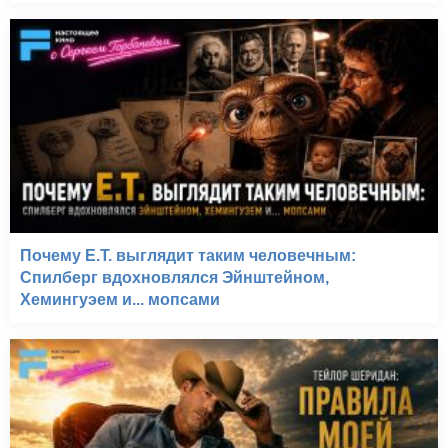
Почему E.T. выглядит таким человечным:
Спилберг вдохновлялся Эйнштейном,
Хемингуэем и... мопсами