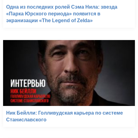
Одна из последних ролей Сэма Нила: звезда
«Парка Юрского периода» появится в
экранизации «The Legend of Zelda»
Ник Бейлли: Голливудская карьера по системе
Станиславского