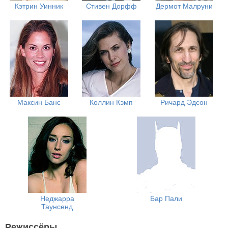
Кэтрин Уинник
Стивен Дорфф
Дермот Малруни
Максин Банс
Коллин Кэмп
Ричард Эдсон
Неджарра
Бар Пали
Таунсенд
Режиссёры