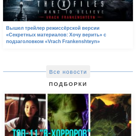
Вышел трейлер режиссёрской версии
«Секретных материалов: Хочу верить» с
подзаголовком «Vrach Frankenshteyn»
Все новости
ПОДБОРКИ