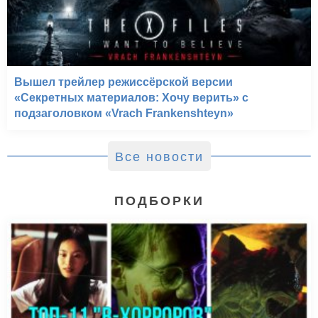
Вышел трейлер режиссёрской версии
«Секретных материалов: Хочу верить» с
подзаголовком «Vrach Frankenshteyn»
Все новости
ПОДБОРКИ