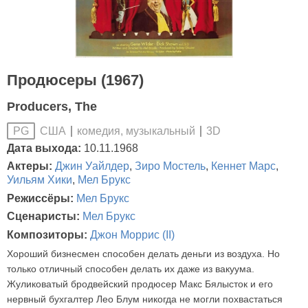
Продюсеры (1967)
Producers, The
США
комедия, музыкальный
3D
PG
Дата выхода:
10.11.1968
Актеры:
Джин Уайлдер
,
Зиро Мостель
,
Кеннет Марс
,
Уильям Хики
,
Мел Брукс
Режиссёры:
Мел Брукс
Сценаристы:
Мел Брукс
Композиторы:
Джон Моррис (II)
Хороший бизнесмен способен делать деньги из воздуха. Но
только отличный способен делать их даже из вакуума.
Жуликоватый бродвейский продюсер Макс Бялысток и его
нервный бухгалтер Лео Блум никогда не могли похвастаться