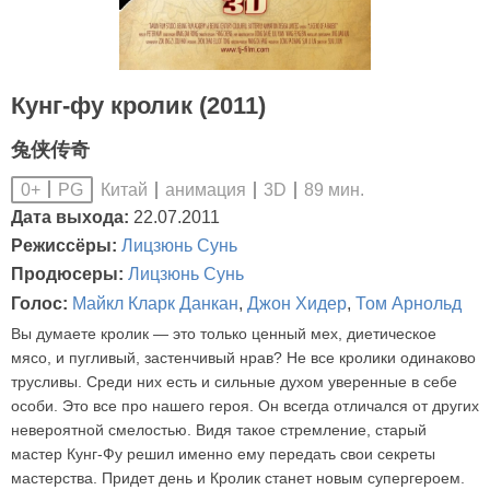
Кунг-фу кролик (2011)
兔侠传奇
Китай
анимация
3D
89 мин.
0+
PG
Дата выхода:
22.07.2011
Режиссёры:
Лицзюнь Сунь
Продюсеры:
Лицзюнь Сунь
Голос:
Майкл Кларк Данкан
,
Джон Хидер
,
Том Арнольд
Вы думаете кролик — это только ценный мех, диетическое
мясо, и пугливый, застенчивый нрав? Не все кролики одинаково
трусливы. Среди них есть и сильные духом уверенные в себе
особи. Это все про нашего героя. Он всегда отличался от других
невероятной смелостью. Видя такое стремление, старый
мастер Кунг-Фу решил именно ему передать свои секреты
мастерства. Придет день и Кролик станет новым супергероем.