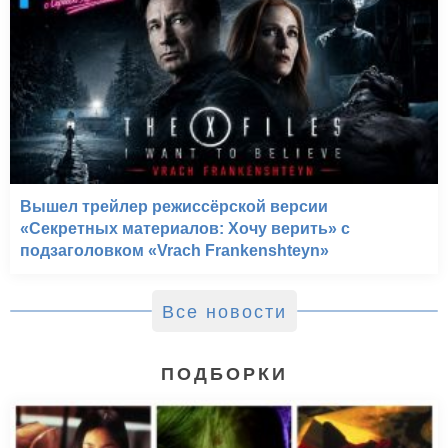
Вышел трейлер режиссёрской версии
«Секретных материалов: Хочу верить» с
подзаголовком «Vrach Frankenshteyn»
Все новости
ПОДБОРКИ