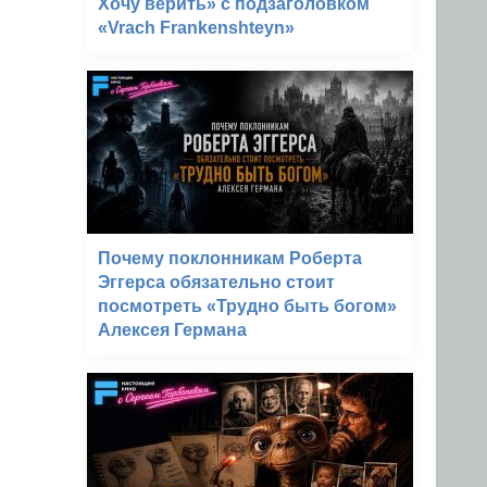
Хочу верить» с подзаголовком
«Vrach Frankenshteyn»
Почему поклонникам Роберта
Эггерса обязательно стоит
посмотреть «Трудно быть богом»
Алексея Германа