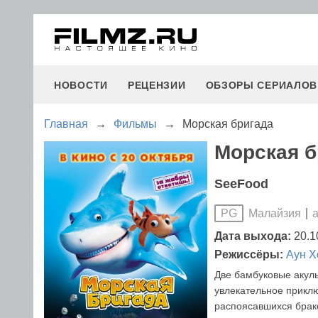
НОВОСТИ
РЕЦЕНЗИИ
ОБЗОРЫ СЕРИАЛОВ
Главная
→
Фильмы
→
Морская бригада
Морская б
SeeFood
Малайзия
PG
Дата выхода:
20.1
Режиссёры:
Аун Х
Две бамбуковые акулы
увлекательное приклю
распоясавшихся брак