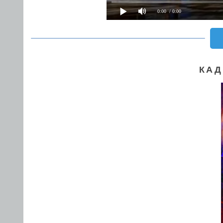
0:00
/ 0:00
КАД