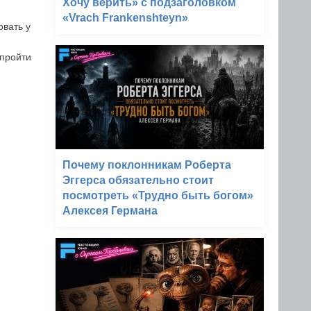
Хочу верить» с подзаголовком
«Vrach Frankenshteyn»
рвать у
 пройти
Почему поклонникам Роберта
Эггерса обязательно стоит
посмотреть «Трудно быть богом»
Алексея Германа