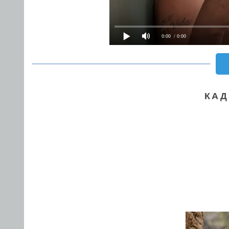
0:00
/ 0:00
КАД