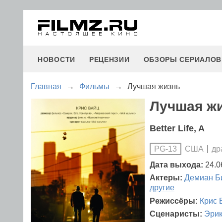
НОВОСТИ
РЕЦЕНЗИИ
ОБЗОРЫ СЕРИАЛОВ
Главная
→
Фильмы
→
Лучшая жизнь
Лучшая жи
Better Life, A
США
др
PG-13
Дата выхода:
24.0
Актеры:
Демиан Б
другие
Режиссёры:
Крис 
Сценаристы:
Эрик