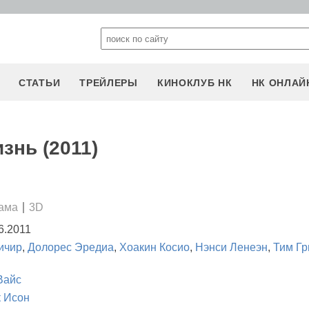
СТАТЬИ
ТРЕЙЛЕРЫ
КИНОКЛУБ НК
НК ОНЛАЙ
знь (2011)
ама
3D
6.2011
ичир
,
Долорес Эредиа
,
Хоакин Косио
,
Нэнси Ленеэн
,
Тим Г
Вайс
 Исон