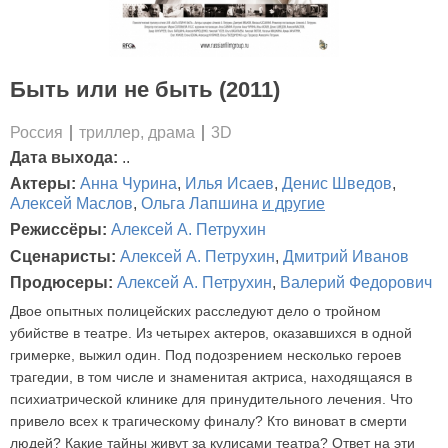
Быть или не быть (2011)
Россия
триллер, драма
3D
Дата выхода:
..
Актеры:
Анна Чурина
,
Илья Исаев
,
Денис Шведов
,
Алексей Маслов
,
Ольга Лапшина
и другие
Режиссёры:
Алексей А. Петрухин
Сценаристы:
Алексей А. Петрухин
,
Дмитрий Иванов
Продюсеры:
Алексей А. Петрухин
,
Валерий Федорович
Двое опытных полицейских расследуют дело о тройном
убийстве в театре. Из четырех актеров, оказавшихся в одной
гримерке, выжил один. Под подозрением несколько героев
трагедии, в том числе и знаменитая актриса, находящаяся в
психиатрической клинике для принудительного лечения. Что
привело всех к трагическому финалу? Кто виноват в смерти
людей? Какие тайны живут за кулисами театра? Ответ на эти