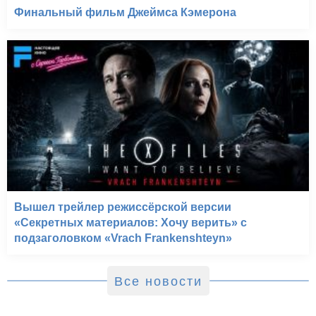
Финальный фильм Джеймса Кэмерона
Вышел трейлер режиссёрской версии
«Секретных материалов: Хочу верить» с
подзаголовком «Vrach Frankenshteyn»
Все новости