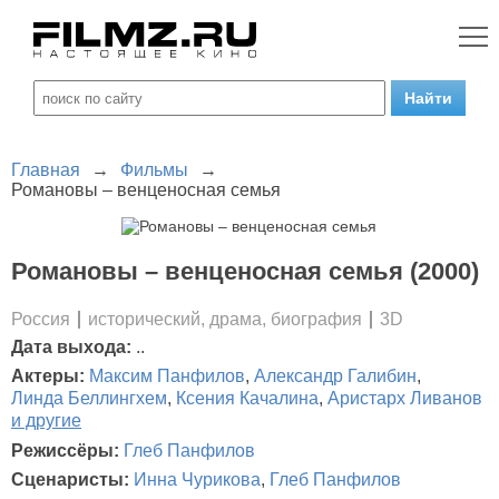
Главная
→
Фильмы
→
Романовы – венценосная семья
Романовы – венценосная семья (2000)
Россия
исторический, драма, биография
3D
Дата выхода:
..
Актеры:
Максим Панфилов
,
Александр Галибин
,
Линда Беллингхем
,
Ксения Качалина
,
Аристарх Ливанов
и другие
Режиссёры:
Глеб Панфилов
Сценаристы:
Инна Чурикова
,
Глеб Панфилов