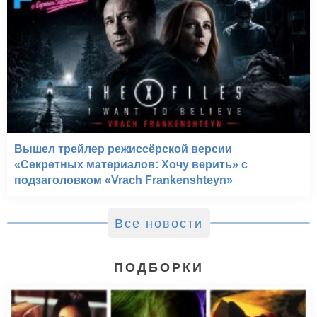
Вышел трейлер режиссёрской версии
«Секретных материалов: Хочу верить» с
подзаголовком «Vrach Frankenshteyn»
Все новости
ПОДБОРКИ