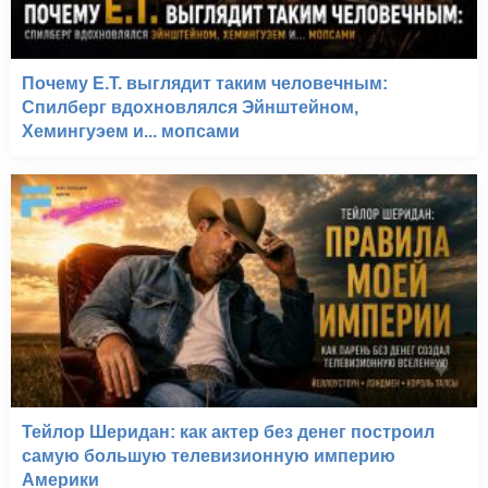
Почему E.T. выглядит таким человечным:
Спилберг вдохновлялся Эйнштейном,
Хемингуэем и... мопсами
Тейлор Шеридан: как актер без денег построил
самую большую телевизионную империю
Америки