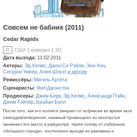
Совсем не бабник (2011)
Cedar Rapids
США
комедия
3D
R
Дата выхода:
11.02.2011
Актеры:
Эд Хелмс
,
Джон Си Рэйли
,
Энн Хеч
,
Сигурни Уивер
,
Алия Шокэт
и другие
Режиссёры:
Мигель Артета
Сценаристы:
Фил Джонстон
Продюсеры:
Джим Берк
,
Эд Хелмс
,
Александр Пэйн
,
Джим Тэйлор
,
Брайан Белл
После того, как его коллега умирает от асфиксии во время акта
самоудовлетворения, наивный провинциал из захолустья
занимает его место в райцентре, теряя голову от соблазнов
«большого города», постепенно выходя из раковины и