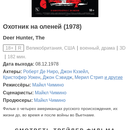
Охотник на оленей (1978)
Deer Hunter, The
Великобритания, США
военный, драма
3D
18+
R
182 мин.
Дата выхода:
08.12.1978
Актеры:
Роберт Де Ниро
,
Джон Кэзейл
,
Кристофер Уокен
,
Джон Сэвидж
,
Мерил Стрип
и другие
Режиссёры:
Майкл Чимино
Сценаристы:
Майкл Чимино
Продюсеры:
Майкл Чимино
Фильм о четырех американцах русского происхождения, их
жизни до, во время и после войны во Вьетнаме.