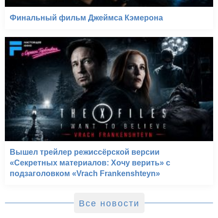
Финальный фильм Джеймса Кэмерона
Вышел трейлер режиссёрской версии
«Секретных материалов: Хочу верить» с
подзаголовком «Vrach Frankenshteyn»
Все новости