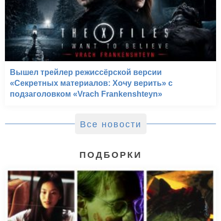
Вышел трейлер режиссёрской версии
«Секретных материалов: Хочу верить» с
подзаголовком «Vrach Frankenshteyn»
Все новости
ПОДБОРКИ