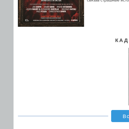
связав страшные ист
КАД
В