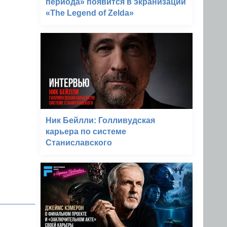
периода» появится в экранизации
«The Legend of Zelda»
Ник Бейлли: Голливудская
карьера по системе
Станиславского