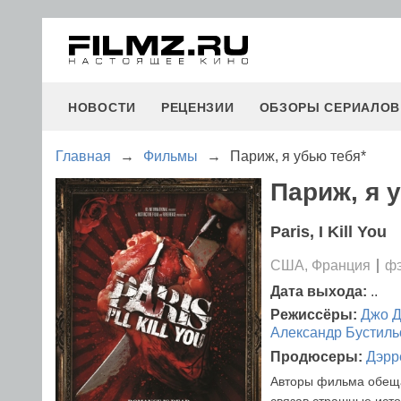
НОВОСТИ
РЕЦЕНЗИИ
ОБЗОРЫ СЕРИАЛОВ
Главная
→
Фильмы
→
Париж, я убью тебя*
Париж, я у
Paris, I Kill You
США, Франция
фэ
Дата выхода:
..
Режиссёры:
Джо Д
Александр Бустиль
Продюсеры:
Дэрр
Авторы фильма обеща