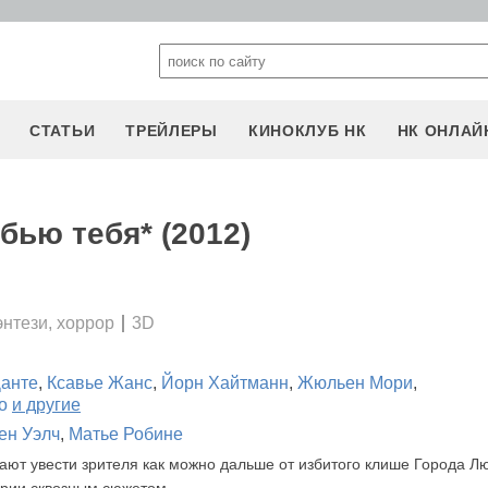
СТАТЬИ
ТРЕЙЛЕРЫ
КИНОКЛУБ НК
НК ОНЛАЙ
бью тебя* (2012)
нтези, хоррор
3D
анте
,
Ксавье Жанс
,
Йорн Хайтманн
,
Жюльен Мори
,
о
и другие
ен Уэлч
,
Матье Робине
ют увести зрителя как можно дальше от избитого клише Города Л