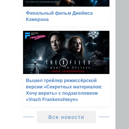
Финальный фильм Джеймса
Кэмерона
Вышел трейлер режиссёрской
версии «Секретных материалов:
Хочу верить» с подзаголовком
«Vrach Frankenshteyn»
Все новости