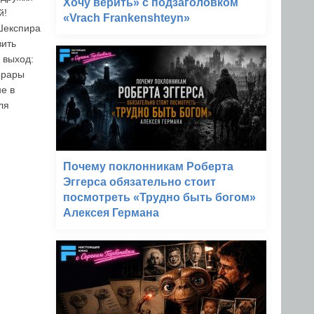
Хочу верить» с подзаголовком
й!
«Vrach Frankenshteyn»
 Шекспира
вить
 выход:
орары
е в
ля
Почему поклонникам Роберта
Эггерса обязательно стоит
посмотреть «Трудно быть богом»
Алексея Германа