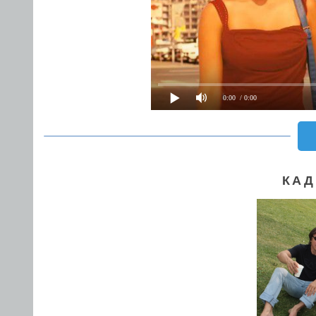
0:00
/ 0:00
КАД