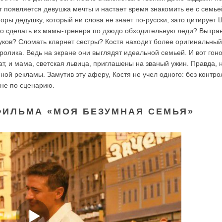
ут появляется девушка мечты и настает время знакомить ее с семье
горы дедушку, который ни слова не знает по-русски, зато цитирует
но сделать из мамы-тренера по дзюдо обходительную леди? Вытра
ков? Сломать кларнет сестры? Костя находит более оригинальный
ролика. Ведь на экране они выглядят идеальной семьей. И вот гон
, и мама, светская львица, приглашены на званый ужин. Правда, н
ой рекламы. Замутив эту аферу, Костя не учел одного: без контро
 не по сценарию.
ФИЛЬМА «МОЯ БЕЗУМНАЯ СЕМЬЯ»