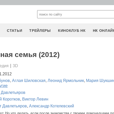
СТАТЬИ
ТРЕЙЛЕРЫ
КИНОКЛУБ НК
НК ОНЛАЙ
ная семья (2012)
едия
3D
1.2012
бунов
,
Аглая Шиловская
,
Леонид Ярмольник
,
Мария Шукши
угие
 Давлетьяров
 Коротков
,
Виктор Левин
т Давлетьяров
,
Александр Котелевский
т. Но что делать, если после знакомства с твоими домочадцами п