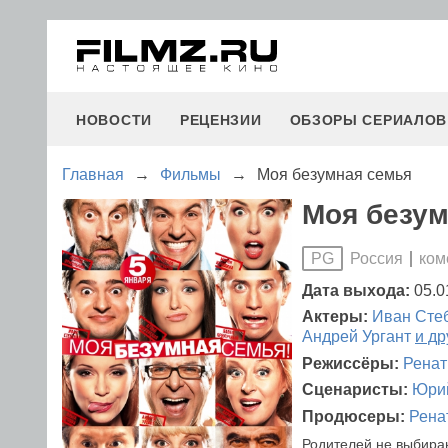
НОВОСТИ
РЕЦЕНЗИИ
ОБЗОРЫ СЕРИАЛОВ
Главная
→
Фильмы
→
Моя безумная семья
Моя безум
Россия
ком
PG
Дата выхода:
05.0
Актеры:
Иван Сте
Андрей Ургант
и др
Режиссёры:
Ренат
Сценаристы:
Юрий
Продюсеры:
Рена
Родителей не выбираю