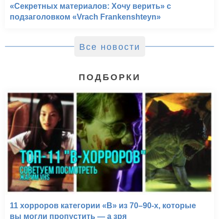
«Секретных материалов: Хочу верить» с
подзаголовком «Vrach Frankenshteyn»
Все новости
ПОДБОРКИ
11 хорроров категории «B» из 70–90-х, которые
вы могли пропустить — а зря