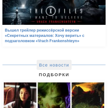
Вышел трейлер режиссёрской версии
«Секретных материалов: Хочу верить» с
подзаголовком «Vrach Frankenshteyn»
Все новости
ПОДБОРКИ