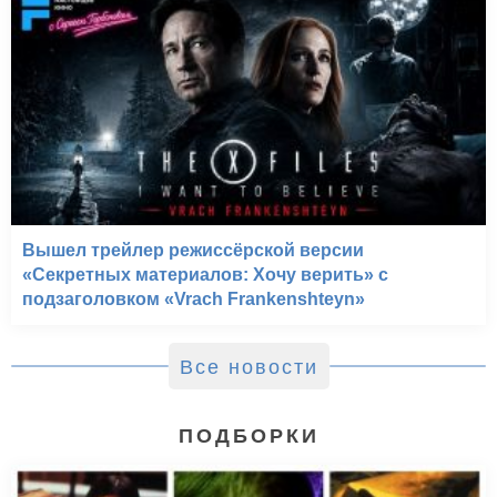
Вышел трейлер режиссёрской версии
«Секретных материалов: Хочу верить» с
подзаголовком «Vrach Frankenshteyn»
Все новости
ПОДБОРКИ