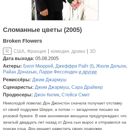
Сломанные цветы (2005)
Broken Flowers
США, Франция
комедия, драма
3D
R
Дата выхода:
05.08.2005
Актеры:
Билл Мюррей
,
Джеффри Райт (I)
,
Жюли Дельпи
,
Райан Донахью
,
Ларри Фессенден
и другие
Режиссёры:
Джим Джармуш
Сценаристы:
Джим Джармуш
,
Сара Драйвер
Продюсеры:
Джон Килик
,
Стейси Смит
Немолодой ловелас Дон Джонстон сначала получает отставку
от своей подружки Шерри, а потом — загадочное письмо на
розовой бумаге. В нем анонимная женщина предупреждает, что
зачатый двадцать лет назад от Дона сын вырос и отправился на
поиски отца. Дон решает навестить своих подружек