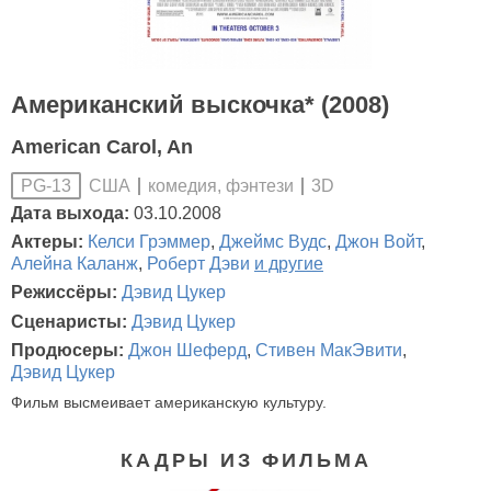
Американский выскочка* (2008)
American Carol, An
США
комедия, фэнтези
3D
PG-13
Дата выхода:
03.10.2008
Актеры:
Келси Грэммер
,
Джеймс Вудс
,
Джон Войт
,
Алейна Каланж
,
Роберт Дэви
и другие
Режиссёры:
Дэвид Цукер
Сценаристы:
Дэвид Цукер
Продюсеры:
Джон Шеферд
,
Стивен МакЭвити
,
Дэвид Цукер
Фильм высмеивает американскую культуру.
КАДРЫ ИЗ ФИЛЬМА