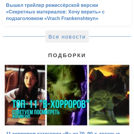
Вышел трейлер режиссёрской версии
«Секретных материалов: Хочу верить» с
подзаголовком «Vrach Frankenshteyn»
Все новости
ПОДБОРКИ
11 хорроров категории «B» из 70–90-х, которые