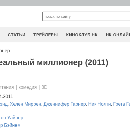
СТАТЬИ
ТРЕЙЛЕРЫ
КИНОКЛУБ НК
НК ОНЛАЙ
онер
еальный миллионер (2011)
итания
комедия
3D
4.2011
рэнд
,
Хелен Миррен
,
Дженнифер Гарнер
,
Ник Нолти
,
Грета Г
он Уайнер
р Бэйнем