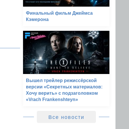
Финальный фильм Джеймса
Кэмерона
Вышел трейлер режиссёрской
версии «Секретных материалов:
Хочу верить» с подзаголовком
«Vrach Frankenshteyn»
Все новости