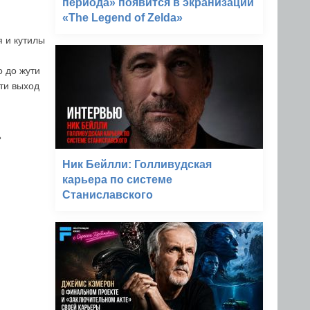
периода» появится в экранизации
«The Legend of Zelda»
я и кутилы
 до жути
ти выход
»
Ник Бейлли: Голливудская
карьера по системе
Станиславского