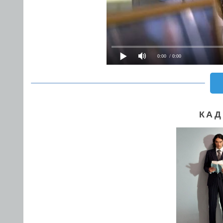
0:00
/ 0:00
КАД