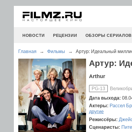
НОВОСТИ
РЕЦЕНЗИИ
ОБЗОРЫ СЕРИАЛОВ
Главная
→
Фильмы
→
Артур: Идеальный милли
Артур: Ид
Arthur
Великобр
PG-13
Дата выхода:
08.0
Актеры:
Рассел Б
другие
Режиссёры:
Джейс
Сценаристы:
Пите