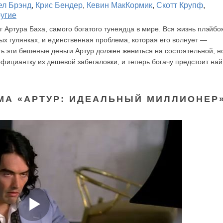
ел Брэнд
,
Крис Бендер
,
Кевин МакКормик
,
Скотт Крупф
,
ругие
г Артура Баха, самого богатого тунеядца в мире. Вся жизнь плэйбо
ых гулянках, и единственная проблема, которая его волнует —
 эти бешеные деньги Артур должен жениться на состоятельной, но
фициантку из дешевой забегаловки, и теперь богачу предстоит най
МА «АРТУР: ИДЕАЛЬНЫЙ МИЛЛИОНЕР