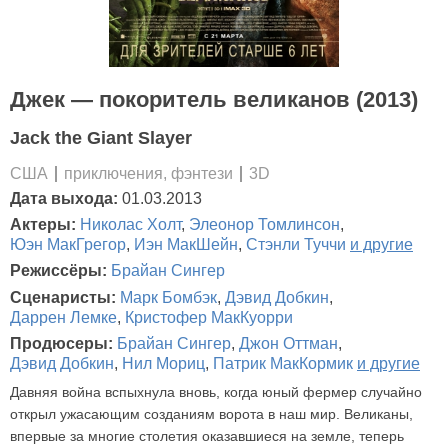
Джек — покоритель великанов (2013)
Jack the Giant Slayer
США
приключения, фэнтези
3D
Дата выхода:
01.03.2013
Актеры:
Николас Холт
,
Элеонор Томлинсон
,
Юэн МакГрегор
,
Иэн МакШейн
,
Стэнли Туччи
и другие
Режиссёры:
Брайан Сингер
Сценаристы:
Марк Бомбэк
,
Дэвид Добкин
,
Даррен Лемке
,
Кристофер МакКуорри
Продюсеры:
Брайан Сингер
,
Джон Оттман
,
Дэвид Добкин
,
Нил Мориц
,
Патрик МакКормик
и другие
Давняя война вспыхнула вновь, когда юный фермер случайно
открыл ужасающим созданиям ворота в наш мир. Великаны,
впервые за многие столетия оказавшиеся на земле, теперь