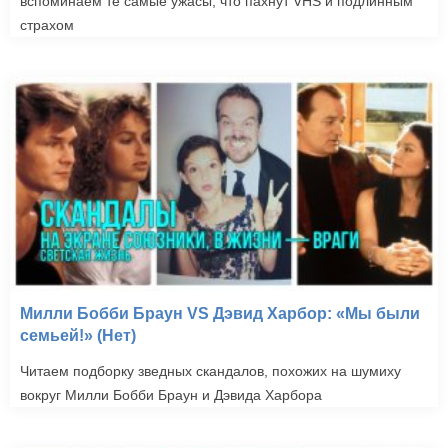
вспоминаем те самые ужасы, что пахнут VHS и подлинным
страхом
Милли Бобби Браун VS Дэвид Харбор: «Мы были
семьей!» (Нет)
Читаем подборку зведных скандалов, похожих на шумиху
вокруг Милли Бобби Браун и Дэвида Харбора