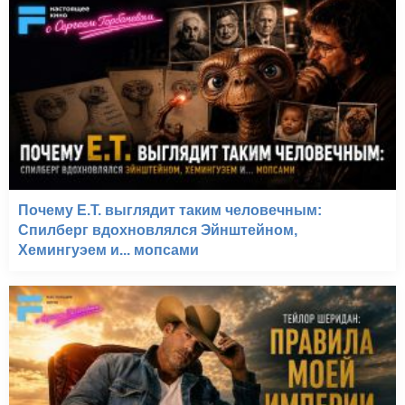
Почему E.T. выглядит таким человечным:
Спилберг вдохновлялся Эйнштейном,
Хемингуэем и... мопсами