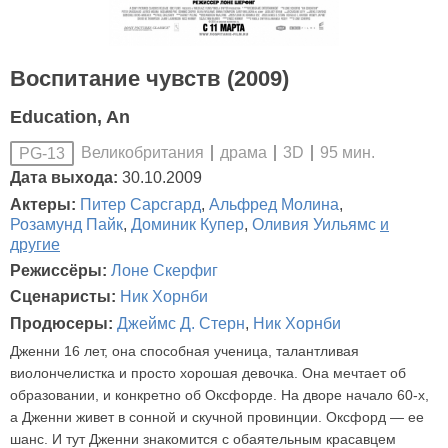
Воспитание чувств (2009)
Education, An
Великобритания
драма
3D
95 мин.
PG-13
Дата выхода:
30.10.2009
Актеры:
Питер Сарсгард
,
Альфред Молина
,
Розамунд Пайк
,
Доминик Купер
,
Оливия Уильямс
и
другие
Режиссёры:
Лоне Скерфиг
Сценаристы:
Ник Хорнби
Продюсеры:
Джеймс Д. Стерн
,
Ник Хорнби
Дженни 16 лет, она способная ученица, талантливая
виолончелистка и просто хорошая девочка. Она мечтает об
образовании, и конкретно об Оксфорде. На дворе начало 60-х,
а Дженни живет в сонной и скучной провинции. Оксфорд — ее
шанс. И тут Дженни знакомится с обаятельным красавцем