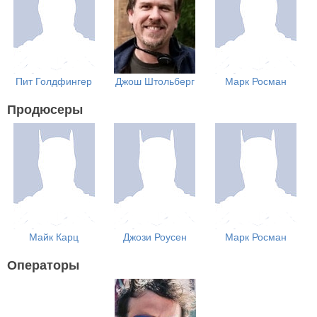
Пит Голдфингер
Джош Штольберг
Марк Росман
Продюсеры
Майк Карц
Джози Роусен
Марк Росман
Операторы