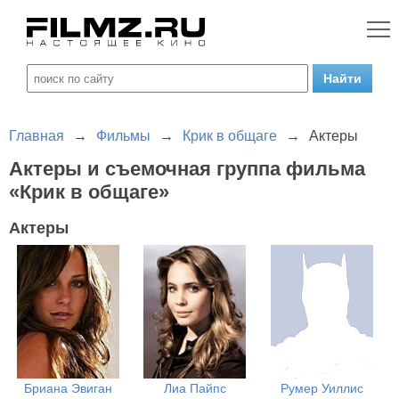
Главная
→
Фильмы
→
Крик в общаге
→
Актеры
Актеры и съемочная группа фильма
«Крик в общаге»
Актеры
Бриана Эвиган
Лиа Пайпс
Румер Уиллис