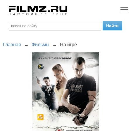
Главная
→
Фильмы
→
На игре