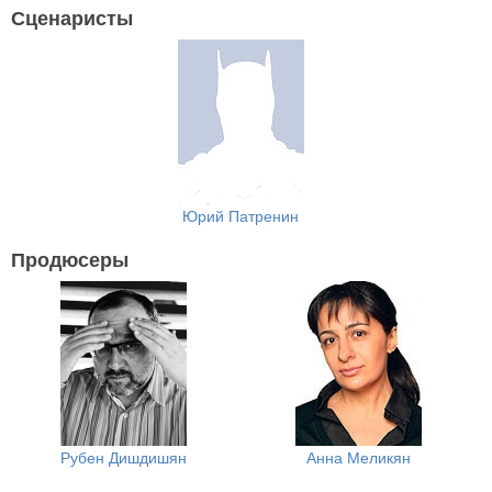
Сценаристы
Юрий Патренин
Продюсеры
Рубен Дишдишян
Анна Меликян