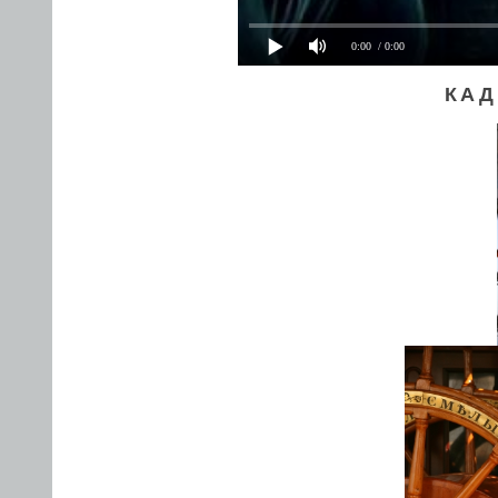
0:00
/ 0:00
КАД