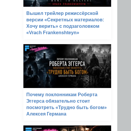
Вышел трейлер режиссёрской
версии «Секретных материалов:
Хочу верить» с подзаголовком
«Vrach Frankenshteyn»
Почему поклонникам Роберта
Эггерса обязательно стоит
посмотреть «Трудно быть богом»
Алексея Германа