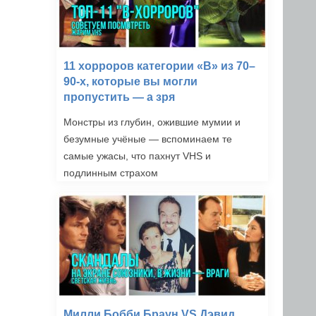
11 хорроров категории «B» из 70–
90-х, которые вы могли
пропустить — а зря
Монстры из глубин, ожившие мумии и
безумные учёные — вспоминаем те
самые ужасы, что пахнут VHS и
подлинным страхом
Милли Бобби Браун VS Дэвид