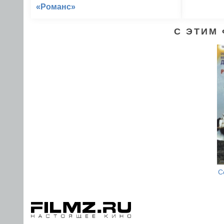
«Романс»
С ЭТИМ
С