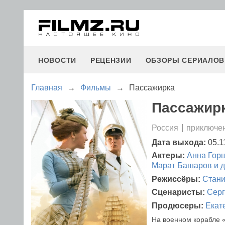
НОВОСТИ
РЕЦЕНЗИИ
ОБЗОРЫ СЕРИАЛОВ
Главная
→
Фильмы
→
Пассажирка
Пассажирк
Россия
приключен
Дата выхода:
05.1
Актеры:
Анна Гор
Марат Башаров
и 
Режиссёры:
Стани
Сценаристы:
Серг
Продюсеры:
Екат
На военном корабле 