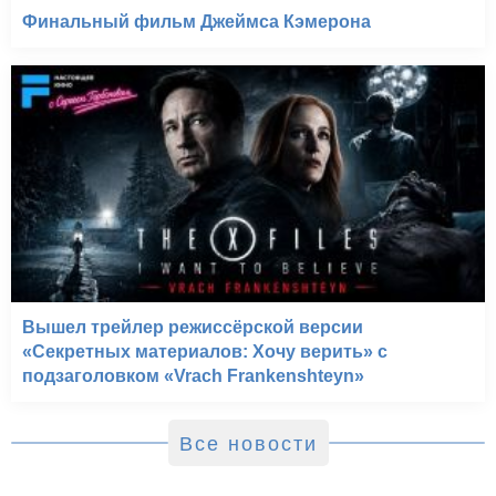
Финальный фильм Джеймса Кэмерона
Вышел трейлер режиссёрской версии
«Секретных материалов: Хочу верить» с
подзаголовком «Vrach Frankenshteyn»
Все новости