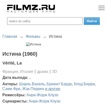
Главная
→
Фильмы
→
Истина
Истина (1960)
Vérité, La
Франция, Италия
драма
3D
Дата выхода:
..
Актеры:
Шарль Ванель
,
Брижит Бардо
,
Клод Берри
,
Сами Фре
,
Жак Перрен
и другие
Режиссёры:
Анри-Жорж Клузо
Сценаристы:
Анри-Жорж Клузо