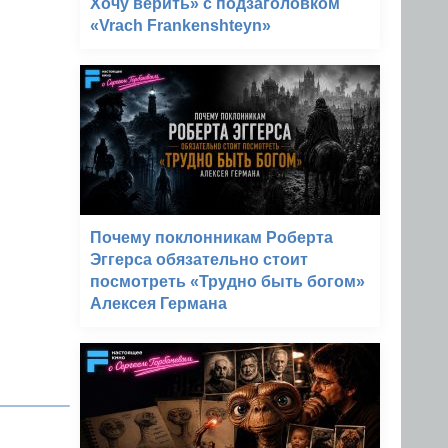
Хочу верить» с подзаголовком
«Vrach Frankenshteyn»
Почему поклонникам Роберта
Эггерса обязательно стоит
посмотреть «Трудно быть богом»
Алексея Германа