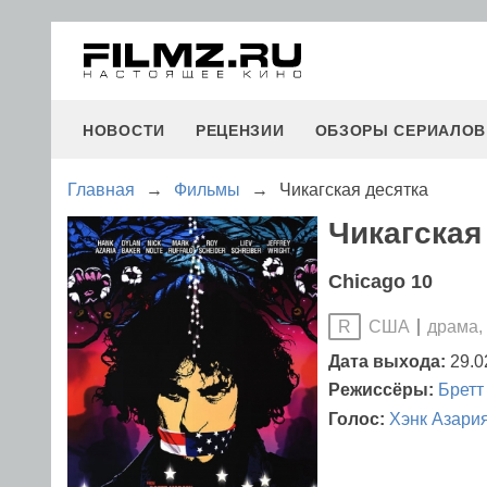
НОВОСТИ
РЕЦЕНЗИИ
ОБЗОРЫ СЕРИАЛОВ
Главная
→
Фильмы
→
Чикагская десятка
Чикагская 
Chicago 10
США
драма,
R
Дата выхода:
29.0
Режиссёры:
Бретт
Голос:
Хэнк Азари