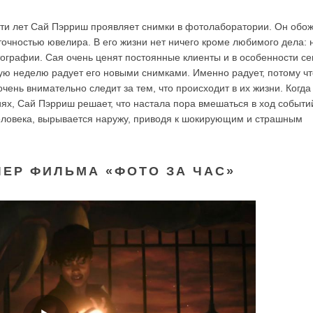
ати лет Сай Пэрриш проявляет снимки в фотолаборатории. Он обо
 точностью ювелира. В его жизни нет ничего кроме любимого дела: 
тографии. Сая очень ценят постоянные клиенты и в особенности с
ую неделю радует его новыми снимками. Именно радует, потому чт
нь внимательно следит за тем, что происходит в их жизни. Когда 
ях, Сай Пэрриш решает, что настала пора вмешаться в ход событи
человека, вырывается наружу, приводя к шокирующим и страшным
ЛЕР ФИЛЬМА «ФОТО ЗА ЧАС»