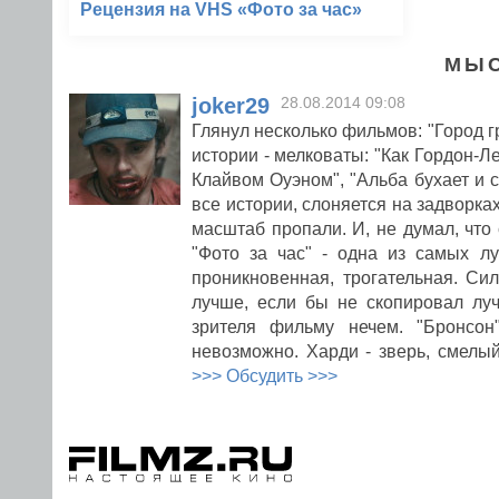
Рецензия на VHS «Фото за час»
МЫС
joker29
28.08.2014 09:08
Глянул несколько фильмов: "Город гр
истории - мелковаты: "Как Гордон-Ле
Клайвом Оуэном", "Альба бухает и ск
все истории, слоняется на задворка
масштаб пропали. И, не думал, ч
"Фото за час" - одна из самых л
проникновенная, трогательная. Си
лучше, если бы не скопировал лу
зрителя фильму нечем. "Бронсон
невозможно. Харди - зверь, смелый
>>> Обсудить >>>