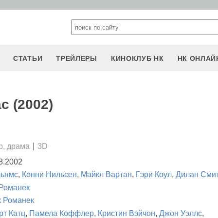
СТАТЬИ
ТРЕЙЛЕРЫ
КИНОКЛУБ НК
НК ОНЛАЙ
с (2002)
р, драма
3D
8.2002
льямс
,
Конни Нильсен
,
Майкл Вартан
,
Гэри Коул
,
Дилан Сми
Романек
 Романек
рт Катц
,
Памела Коффлер
,
Кристин Вэйчон
,
Джон Уэллс
,