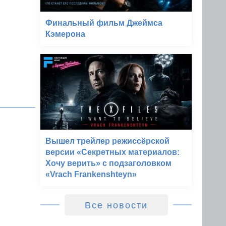
Финальный фильм Джеймса
Кэмерона
Вышел трейлер режиссёрской
версии «Секретных материалов:
Хочу верить» с подзаголовком
«Vrach Frankenshteyn»
Все новости