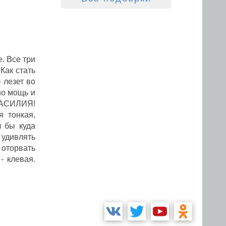
. Все три
Как стать
 лезет во
но мощь и
 НАСИЛИЯ!
я тонкая,
л бы куда
 удивлять
оторвать
- клевая.