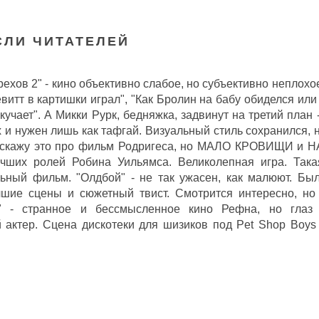
ЛИ ЧИТАТЕЛЕЙ
ехов 2" - кино объективно слабое, но субъективно неплохое
витт в картишки играл", "Как Бролин на бабу обиделся или 
учает". А Микки Рурк, бедняжка, задвинут на третий план -
х и нужен лишь как тафгай. Визуальный стиль сохранился, 
то скажу это про фильм Родригеса, но МАЛО КРОВИЩИ и
учших ролей Робина Уильямса. Великолепная игра. Така
льный фильм. "Олдбой" - не так ужасен, как малюют. Бы
чшие сцены и сюжетный твист. Смотрится интересно, но
" - странное и бессмысленное кино Рефна, но глаз 
 актер. Сцена дискотеки для шизиков под Pet Shop Boys 