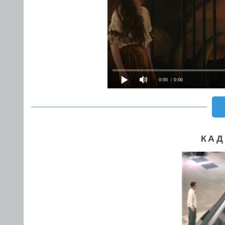
0:00
/ 0:00
КАД