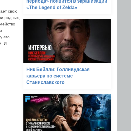
периода» появится в экранизации
«The Legend of Zelda»
жает свою
ни родных,
емейство
о
у его
й. И
Ник Бейлли: Голливудская
карьера по системе
Станиславского