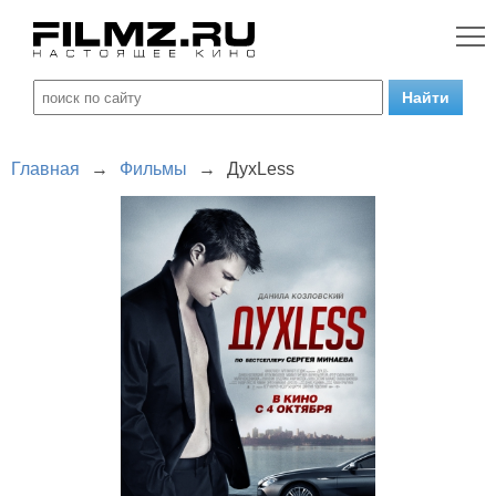
Главная
→
Фильмы
→
ДухLess