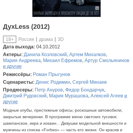
ДухLess (2012)
Россия
драма
3D
18+
Дата выхода:
04.10.2012
Актеры:
Данила Козловский
,
Артем Михалков
,
Мария Андреева
,
Михаил Ефремов
,
Артур Смольянинов
и другие
Режиссёры:
Роман Прыгунов
Сценаристы:
Денис Родимин
,
Сергей Минаев
Продюсеры:
Петр Ануров
,
Федор Бондарчук
,
Дмитрий Рудовский
,
Мария Мурашова
,
Алексей Агеев
и
другие
Модные клубы, престижные офисы, роскошные автомобили,
закрытые вечеринки. В программе меню светских тусовок:
шампанское, икра и кокаин... Девушки модельной внешности и
мужчины из списка «Forbes» — часть его жизни. Он красив и