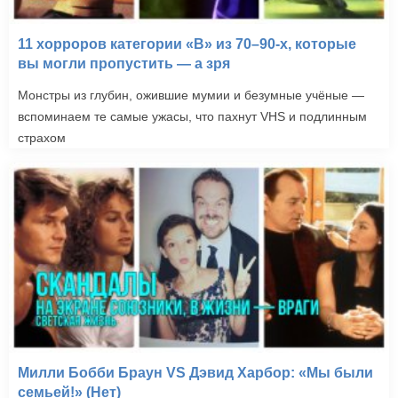
11 хорроров категории «B» из 70–90-х, которые
вы могли пропустить — а зря
Монстры из глубин, ожившие мумии и безумные учёные —
вспоминаем те самые ужасы, что пахнут VHS и подлинным
страхом
Милли Бобби Браун VS Дэвид Харбор: «Мы были
семьей!» (Нет)