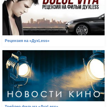
Рецензия на «ДухLess»
Трейлер фильма «ДухLess»