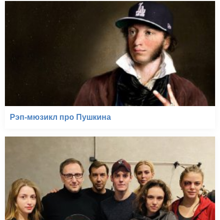
Рэп-мюзикл про Пушкина