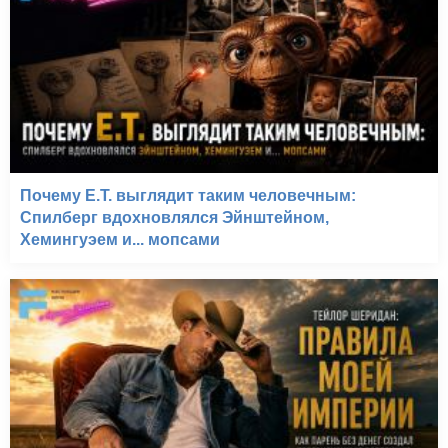
Почему E.T. выглядит таким человечным:
Спилберг вдохновлялся Эйнштейном,
Хемингуэем и... мопсами