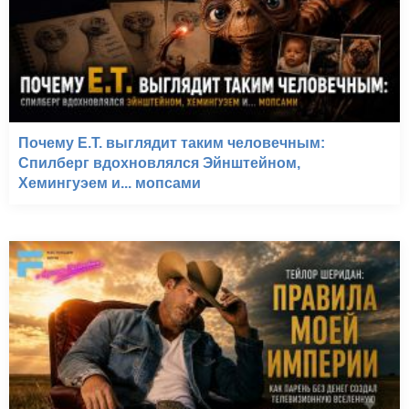
Почему E.T. выглядит таким человечным:
Спилберг вдохновлялся Эйнштейном,
Хемингуэем и... мопсами