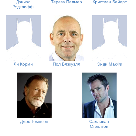
Дэниэл
Тереза Палмер
Кристиан Байерс
Рэдклифф
Ли Корми
Пол Блэкуэлл
Энди МакФи
Джек Томпсон
Салливан
Стэплтон