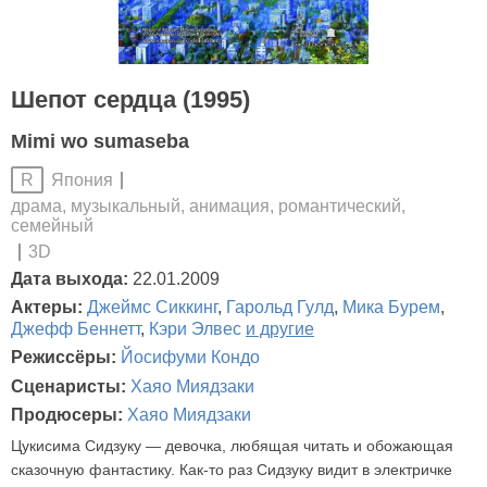
Шепот сердца (1995)
Mimi wo sumaseba
Япония
R
драма, музыкальный, анимация, романтический,
семейный
3D
Дата выхода:
22.01.2009
Актеры:
Джеймс Сиккинг
,
Гарольд Гулд
,
Мика Бурем
,
Джефф Беннетт
,
Кэри Элвес
и другие
Режиссёры:
Йосифуми Кондо
Сценаристы:
Хаяо Миядзаки
Продюсеры:
Хаяо Миядзаки
Цукисима Сидзуку — девочка, любящая читать и обожающая
сказочную фантастику. Как-то раз Сидзуку видит в электричке