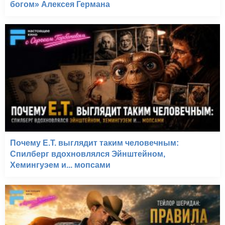
богом» Алексея Германа
Почему E.T. выглядит таким человечным:
Спилберг вдохновлялся Эйнштейном,
Хемингуэем и... мопсами