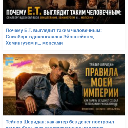
Почему E.T. выглядит таким человечным:
Спилберг вдохновлялся Эйнштейном,
Хемингуэем и... мопсами
Тейлор Шеридан: как актер без денег построил