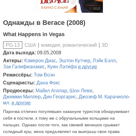
Однажды в Вегасе (2008)
What Happens in Vegas
США
комедия, романтический
3D
PG-13
Дата выхода:
09.05.2008
Актеры:
Кэмерон Диас
,
Эштон Кутчер
,
Лэйк Бэлл
,
Зак Галифианакис
,
Куин Латифа
и другие
Режиссёры:
Том Воэн
Сценаристы:
Дана Фокс
Продюсеры:
Майкл Агилар
,
Шон Леви
,
Джимми Миллер
,
Дин Георгарис
,
Джозеф М. Карачиоло-
мл.
и другие
Парочка отлично погулявших накануне туристов обнаруживает
себя в постели, к тому же с обручальными кольцами на
пальцах. Однако после того, как свежий женишок срывает
солидный куш, жена предъявляет на выигрыш свои права.