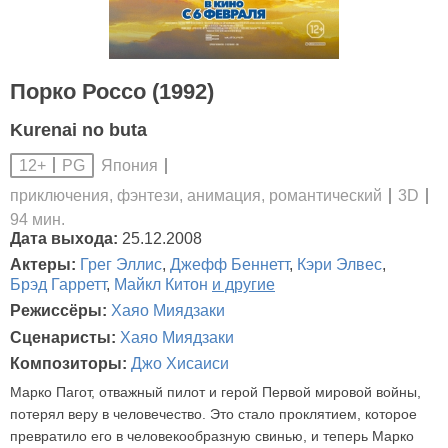
Порко Россо (1992)
Kurenai no buta
Япония
12+
PG
приключения, фэнтези, анимация, романтический
3D
94 мин.
Дата выхода:
25.12.2008
Актеры:
Грег Эллис
,
Джефф Беннетт
,
Кэри Элвес
,
Брэд Гарретт
,
Майкл Китон
и другие
Режиссёры:
Хаяо Миядзаки
Сценаристы:
Хаяо Миядзаки
Композиторы:
Джо Хисаиси
Марко Пагот, отважный пилот и герой Первой мировой войны,
потерял веру в человечество. Это стало проклятием, которое
превратило его в человекообразную свинью, и теперь Марко