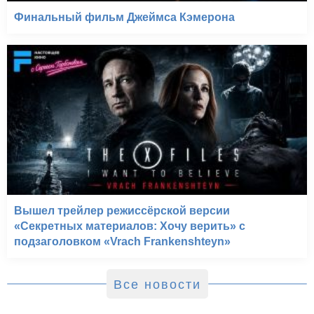
Финальный фильм Джеймса Кэмерона
Вышел трейлер режиссёрской версии
«Секретных материалов: Хочу верить» с
подзаголовком «Vrach Frankenshteyn»
Все новости